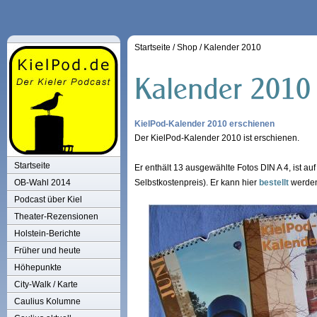
Startseite
/
Shop
/
Kalender 2010
KielPod-Kalender 2010 erschienen
Der KielPod-Kalender 2010 ist erschienen.
Startseite
Er enthält 13 ausgewählte Fotos DIN A 4, ist auf
OB-Wahl 2014
Selbstkostenpreis). Er kann hier
bestellt
werden 
Podcast über Kiel
Theater-Rezensionen
Holstein-Berichte
Früher und heute
Höhepunkte
City-Walk / Karte
Caulius Kolumne