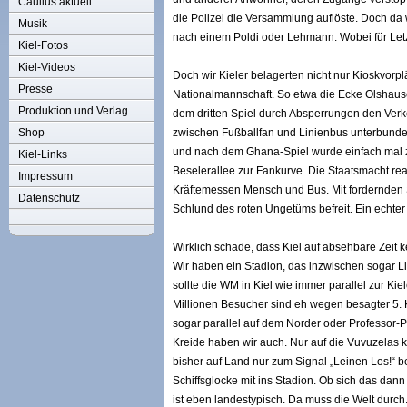
Caulius aktuell
die Polizei die Versammlung auflöste. Doch d
Musik
nach einem Poldi oder Lehmann. Wobei für Letzt
Kiel-Fotos
Kiel-Videos
Doch wir Kieler belagerten nicht nur Kioskvor
Presse
Nationalmannschaft. So etwa die Ecke Olshausen
Produktion und Verlag
dem dritten Spiel durch Absperrungen den Verke
Shop
zwischen Fußballfan und Linienbus unterbund
und nach dem Ghana-Spiel wurde einfach mal z
Kiel-Links
Beselerallee zur Fankurve. Die Staatsmacht rea
Impressum
Kräftemessen Mensch und Bus. Mit fordernden 
Datenschutz
Schlund des roten Ungetüms befreit. Ein echter 
Wirklich schade, dass Kiel auf absehbare Zeit k
Wir haben ein Stadion, das inzwischen sogar L
sollte die WM in Kiel wie immer parallel zur K
Millionen Besucher sind eh wegen besagter 5. 
sogar parallel auf dem Norder oder Professor-P
Kreide haben wir auch. Nur auf die Vuvuzelas k
bisher auf Land nur zum Signal „Leinen Los!“ b
Schiffsglocke mit ins Stadion. Ob sich das da
ist eben landestypisch. Da muss die Welt durch