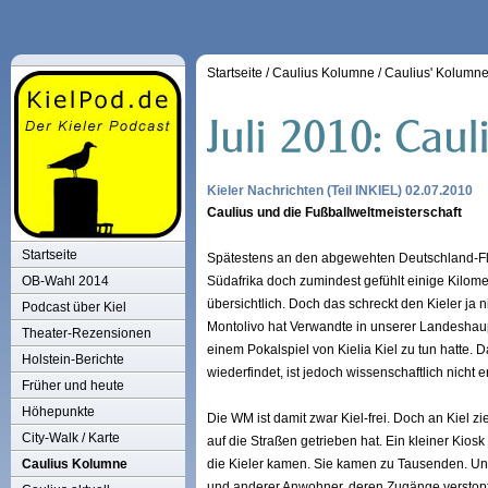
Startseite
/
Caulius Kolumne
/
Caulius' Kolumn
Kieler Nachrichten (Teil INKIEL) 02.07.2010
Caulius und die Fußballweltmeisterschaft
Startseite
Spätestens an den abgewehten Deutschland-Flag
OB-Wahl 2014
Südafrika doch zumindest gefühlt einige Kilomet
übersichtlich. Doch das schreckt den Kieler ja 
Podcast über Kiel
Montolivo hat Verwandte in unserer Landeshaupt
Theater-Rezensionen
einem Pokalspiel von Kielia Kiel zu tun hatte.
Holstein-Berichte
wiederfindet, ist jedoch wissenschaftlich nicht 
Früher und heute
Höhepunkte
Die WM ist damit zwar Kiel-frei. Doch an Kiel 
City-Walk / Karte
auf die Straßen getrieben hat. Ein kleiner Kio
Caulius Kolumne
die Kieler kamen. Sie kamen zu Tausenden. Und
und anderer Anwohner, deren Zugänge verstopf