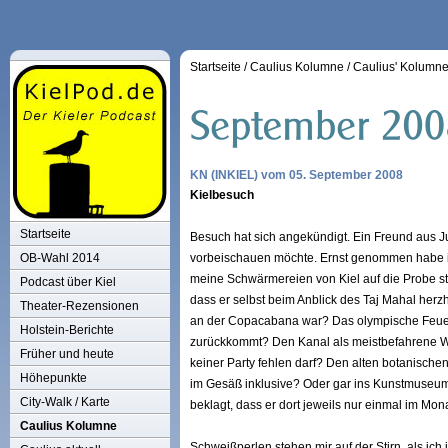
Startseite
/
Caulius Kolumne
/
Caulius' Kolumn
KN (INKIEL) vom 05. September 2008
Kielbesuch
Startseite
Besuch hat sich angekündigt. Ein Freund aus J
OB-Wahl 2014
vorbeischauen möchte. Ernst genommen habe ich
meine Schwärmereien von Kiel auf die Probe st
Podcast über Kiel
dass er selbst beim Anblick des Taj Mahal herzh
Theater-Rezensionen
an der Copacabana war? Das olympische Feuer 
Holstein-Berichte
zurückkommt? Den Kanal als meistbefahrene Wa
Früher und heute
keiner Party fehlen darf? Den alten botanisch
Höhepunkte
im Gesäß inklusive? Oder gar ins Kunstmuseum
City-Walk / Karte
beklagt, dass er dort jeweils nur einmal im Mo
Caulius Kolumne
Schweißperlen stehen mir auf der Stirn, als ic