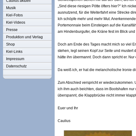
Caulius aktuell
„Sind diese riesigen Pötte öfters hier?“ Ich nick
Musik
ausnutzend, für die Weiterfahrt eine Strecke di
Kiel-Fotos
Ich schöpfe mehr und mehr Mut. Anerkennende
Kiel-Videos
Portemonnaie beim Einsteigen auf die Kanalfähre
Presse
am Hindenburgufer, die Kräne fest im Blick und 
Produktion und Verlag
Shop
Doch am Ende des Tages macht mich so viel Erfo
stehen, legt seinen Kopf zur Seite und mustert
Kiel-Links
hätte ihn übermannt. Doch dann spricht er. Nur e
Impressum
Datenschutz
Da weiß ich, er hat die melancholische Ironie d
Zum Abschied verspricht er wiederzukommen. Und
ich ihm auch beichten, dass im Bootshafen nur 
überspannt, die Klappbrücke nicht immer klapp
Euer und Ihr
Caulius