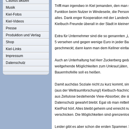
Caulius aktuell
Trifft man irgendwo in Kiel jemanden, den ma
Musik
Funktion beim Nutzer in Windeseile, die Person
Kiel-Fotos
alles. Dank enger Kooperation mit der Landesha
Kiel-Videos
Kielbuch-Freunde überall in der Stadt in klein
Presse
Produktion und Verlag
Extra für Unternehmer sind die so genannten „Li
Shop
5 versehen und gegen wenige Euro in jeder Ban
geschmeckt, dann kann man dem Kellner einfach
Kiel-Links
Impressum
Auch an Unterhaltung hat Herr Zuckerberg ged
Datenschutz
weitgehende Möglichkeiten zum Unkraut jäten,
Bauernhofville soll es heißen.
Damit auchdas Soziale nicht zu kurz kommt, sind
(aus der Weltraumforschung!) Kielbuch-Nachri
aus Zellulose bestehende View-Absorber, die s
Datenschutz gewahrt bleibt. Egal ob man mittei
KielPod hört. Alles bleibt geheim und erreicht
verschicken. Die Möglichkeiten sind grenzenlos
Leider gibt es aber schon die ersten Spammer.