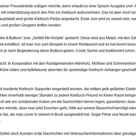
n seiner Freundesliste zufügen möchte, dann erlaubt es eine Sprach-Ausgabe und 
 mit Unterstützung durch den Pen ins Kielbuch aufzunehmen. Das ist aber noch la
uptstadt sind große Kielbuch-Partys angedacht. Ende Juni wird es soweit sein, we
en und großen Gruppen treffen werden.
ke-It-Buttons“ bzw. „Gefällt-Mir-Knöpfe“ gedacht. Diese sind aus Metall, mit den Za
k erhältlich. Ist man nun zum Beispiel in einem Restaurant und es hat einem beso
 je nach Begeisterung diese Buttons geben. Coole Sache und funktioniert schon 
acht. In Kooperation mit den Randgemeinden Altenholz, Molfsee und Schrevenbor
 Kühe hüten und Apfelbäume abernten für spielwütige Kielbuch-Anhänger geschaff
 hunderte Kielbuch-Supporter eingestellt worden, die mittels gelb gefärbter Elektr
chten innerhalb weniger Stunden zu jedem Kielbuch-Freund im Kieler Raum bringen
ich wie ein schützender Kokon um die Nachrichten herum legen, garantieren, dass
len möchte, dass man jetzt Duschen geht, Hilfe auf seinem Bauernhof benötigt ode
 nur die, die man zuvor in seinem A-Book ausgewählt hat. Sogar Filme und Musik ka
.
 Sollen doch Kunden erste Nachrichten mit Verbraucherinformationen über günstig