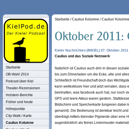
Startseite
/
Caulius Kolumne
/
Caulius' Kolumn
Kieler Nachrichten (INKIEL) 07. Oktober 2011
Caulius und das Soziale Netzwerk
Startseite
Natürlich ist Caulius auch drin in diesen sozi
OB-Wahl 2014
bis zum Dönerladen um die Ecke, alle und alles
Schließlich ist Freundschaft doch das Wichtig
Podcast über Kiel
kann weltexklusiv hier und jetzt verraten, dass 
Theater-Rezensionen
beinhalten, was facebook auch hat, nur noch vi
Holstein-Berichte
GPS und leere Akkus waren gestern. Stattdesse
Früher und heute
Bildschirm und Speicherkarte fungieren dabei 
Höhepunkte
genannt). Die Bedienung ist denkbar leicht und 
City-Walk / Karte
überträgt mittels kleinster Pigmente über eine
Caulius Kolumne
augenblicklich als feines Linienmuster materiali