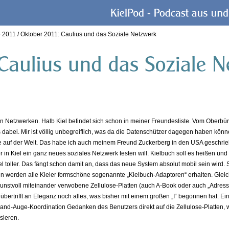
e 2011
/
Oktober 2011: Caulius und das Soziale Netzwerk
alen Netzwerken. Halb Kiel befindet sich schon in meiner Freundesliste. Vom Oberbü
 dabei. Mir ist völlig unbegreiflich, was da die Datenschützer dagegen haben könn
ste auf der Welt. Das habe ich auch meinem Freund Zuckerberg in den USA geschri
er in Kiel ein ganz neues soziales Netzwerk testen will. Kielbuch soll es heißen und 
el toller. Das fängt schon damit an, dass das neue System absolut mobil sein wird.
n werden alle Kieler formschöne sogenannte „Kielbuch-Adaptoren“ erhalten. Gleich
kunstvoll miteinander verwobene Zellulose-Platten (auch A-Book oder auch „Adres
übertrifft an Eleganz noch alles, was bisher mit einem großen „I“ begonnen hat. Ei
 Hand-Auge-Koordination Gedanken des Benutzers direkt auf die Zellulose-Platten, w
sieren.