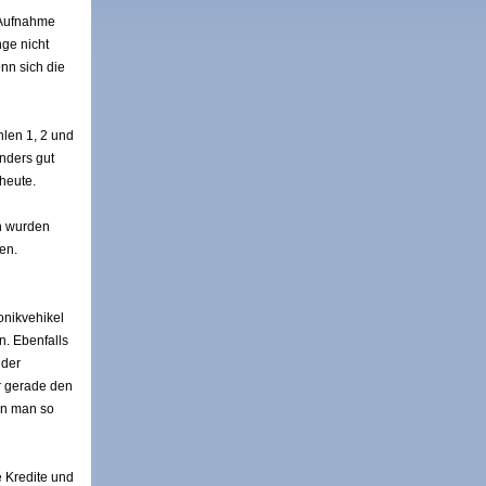
-Aufnahme
nge nicht
nn sich die
hlen 1, 2 und
nders gut
heute.
n wurden
en.
onikvehikel
. Ebenfalls
 der
r gerade den
nn man so
e Kredite und