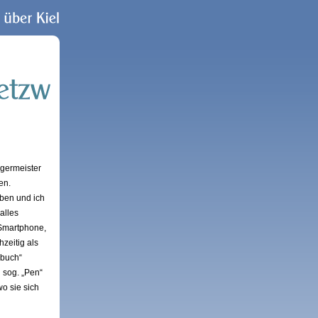
rgermeister
en.
eben und ich
alles
 Smartphone,
zeitig als
sbuch“
n sog. „Pen“
o sie sich