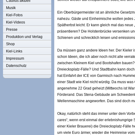
Caulius aktuell
Musik
Ein Oberbürgermeister ist an ähnliche Gesetzmäß
Kiel-Fotos
nahezu. Gäste und Einheimische wollen jedes J
Kiel-Videos
Spätherbst leicht. Er kann gleich mal das neue
Presse
präsentieren? Die Holstenbrücke versenken und
Produktion und Verlag
Schienen und schrecklich leisen und emissions
Shop
Da müssen ganz andere Ideen her. Der Kieler ist
Kiel-Links
schon Ideen, die ich aber noch nicht alle verra
Impressum
zwischen Kleinem Kiel und Bootshafen bauen? W
Datenschutz
Dreiecksplatz-Fälle? Und Stadtbahn kann doch 
hat Einfahrt der ICE von Garmisch nach Humm
einer Stadt wie Kiel nicht würdig. Da muss was
angenehme 22 Grad geheizt (Mittwochs ist W
Förderand. Das Stena-Gebäude am Schwedenkai
Wellenmaschine angeworfen. Das sind doch ma
Okay, natürlich steht das immer unter dem Vorb
cares“, wenn erst einmal der erlebnishungrige S
einer Kieler Brauerei) die Dreiecksplatz-Fälle 
um viele Euro ärmer, wieder die Heimreise vom B