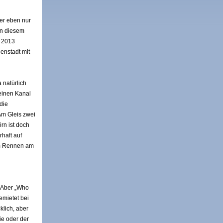
ber eben nur
in diesem
n 2013
enstadt mit
 natürlich
 einen Kanal
die
Am Gleis zwei
rn ist doch
haft auf
em Rennen am
. Aber „Who
emietet bei
klich, aber
ie oder der