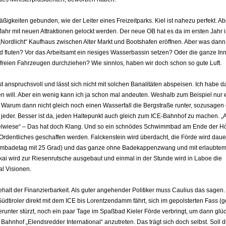
igkeiten gebunden, wie der Leiter eines Freizeitparks. Kiel ist nahezu perfekt. A
ahr mit neuen Attraktionen gelockt werden. Der neue OB hat es da im ersten Jahr 
 „Nordlicht“ Kaufhaus zwischen Alter Markt und Bootshafen eröffnen. Aber was dan
 fluten? Vor das Arbeitsamt ein riesiges Wasserbassin setzen? Oder die ganze Inn
freien Fahrzeugen durchziehen? Wie sinnlos, haben wir doch schon so gute Luft.
 anspruchsvoll und lässt sich nicht mit solchen Banalitäten abspeisen. Ich habe da
ten will. Aber ein wenig kann ich ja schon mal andeuten. Weshalb zum Beispiel nur
arum dann nicht gleich noch einen Wasserfall die Bergstraße runter, sozusagen 
jeder. Besser ist da, jeden Haltepunkt auch gleich zum ICE-Bahnhof zu machen. „
elwiese“ – Das hat doch Klang. Und so ein schnödes Schwimmbad am Ende der Hö
 Ordentliches geschaffen werden. Falckenstein wird überdacht, die Förde wird dauer
armbadetag mit 25 Grad) und das ganze ohne Badekappenzwang und mit erlaubt
 wird zur Riesenrutsche ausgebaut und einmal in der Stunde wird in Laboe die
l Visionen.
ehalt der Finanzierbarkeit. Als guter angehender Politiker muss Caulius das sagen
üdtiroler direkt mit dem ICE bis Lorentzendamm fährt, sich im gepolsterten Fass (g
herunter stürzt, noch ein paar Tage im Spaßbad Kieler Förde verbringt, um dann glüc
ahnhof „Elendsredder International“ anzutreten. Das trägt sich doch selbst. Soll d