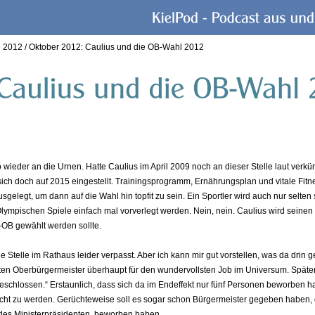
e 2012
/
Oktober 2012: Caulius und die OB-Wahl 2012
o wieder an die Urnen. Hatte Caulius im April 2009 noch an dieser Stelle laut verkü
sich doch auf 2015 eingestellt. Trainingsprogramm, Ernährungsplan und vitale Fitn
sgelegt, um dann auf die Wahl hin topfit zu sein. Ein Sportler wird auch nur selten
ympischen Spiele einfach mal vorverlegt werden. Nein, nein. Caulius wird seinen 
-OB gewählt werden sollte.
e Stelle im Rathaus leider verpasst. Aber ich kann mir gut vorstellen, was da drin 
sten Oberbürgermeister überhaupt für den wundervollsten Job im Universum. Späte
schlossen.“ Erstaunlich, dass sich da im Endeffekt nur fünf Personen beworben h
echt zu werden. Gerüchteweise soll es sogar schon Bürgermeister gegeben haben, 
 des Ministerpräsidenten, beworben haben.