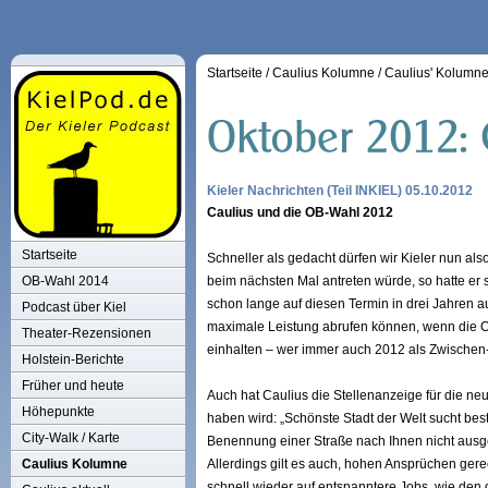
Startseite
/
Caulius Kolumne
/
Caulius' Kolumn
Kieler Nachrichten (Teil INKIEL) 05.10.2012
Caulius und die OB-Wahl 2012
Startseite
Schneller als gedacht dürfen wir Kieler nun als
OB-Wahl 2014
beim nächsten Mal antreten würde, so hatte er 
schon lange auf diesen Termin in drei Jahren au
Podcast über Kiel
maximale Leistung abrufen können, wenn die Ol
Theater-Rezensionen
einhalten – wer immer auch 2012 als Zwischen
Holstein-Berichte
Früher und heute
Auch hat Caulius die Stellenanzeige für die neu
Höhepunkte
haben wird: „Schönste Stadt der Welt sucht be
City-Walk / Karte
Benennung einer Straße nach Ihnen nicht ausge
Caulius Kolumne
Allerdings gilt es auch, hohen Ansprüchen ger
schnell wieder auf entspanntere Jobs, wie den