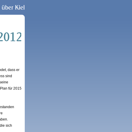
ndet, dass er
ess sind
 seine
Plan für 2015
gestanden
re
aben.
die sich