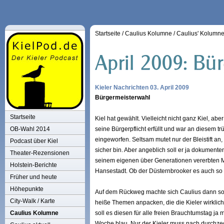
Startseite
/
Caulius Kolumne
/
Caulius' Kolumn
Kieler Nachrichten 03. April 2009
Bürgermeisterwahl
Startseite
Kiel hat gewählt. Vielleicht nicht ganz Kiel, a
OB-Wahl 2014
seine Bürgerpflicht erfüllt und war an diesem 
eingeworfen. Seltsam mutet nur der Bleistift an,
Podcast über Kiel
sicher bin. Aber angeblich soll er ja dokumenten
Theater-Rezensionen
seinem eigenen über Generationen vererbten Mo
Holstein-Berichte
Hansestadt. Ob der Düsternbrooker es auch so
Früher und heute
Höhepunkte
Auf dem Rückweg machte sich Caulius dann so
City-Walk / Karte
heiße Themen anpacken, die die Kieler wirklich
Caulius Kolumne
soll es diesen für alle freien Brauchtumstag j
Woche blau. Nur der Kieler muss nach durchz