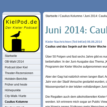
Startseite
/
Caulius Kolumne
/
Juni 2014: Cauli
Kieler Nachrichten (Teil InKiel) 06.06.2014
Caulius und das Segeln auf der Kieler Woche
Startseite
Über 50 Folgen und fast sechs Jahre gibt es n
OB-Wahl 2014
beibehalten: In der Juni-Ausgabe das Thema „K
Programm der Kieler Woche aufgenommen wur
Podcast über Kiel
Theater-Rezensionen
Aber der Gag hat natürlich einen langen Bart.
Holstein-Berichte
Jahr von der Stadt Versuche gestartet wurden,
Früher und heute
Wassersportart in der letzten vollständigen Jun
Höhepunkte
City-Walk / Karte
Die Regatten auch dem alkoholbereiten Kieler-
Caulius Kolumne
werden. Ich erinnere mich sogar an Public Vi
wie Nigeria gegen Südkorea mehr Menschen vor d