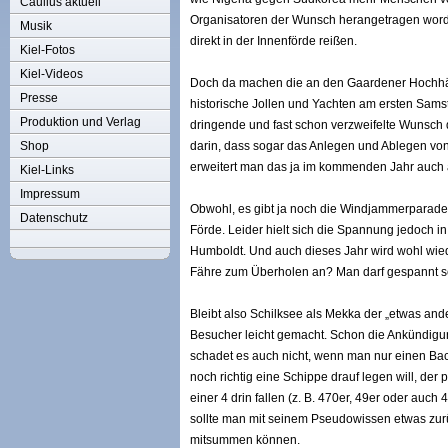
Caulius aktuell
Organisatoren der Wunsch herangetragen worde
Musik
direkt in der Innenförde reißen.
Kiel-Fotos
Kiel-Videos
Doch da machen die an den Gaardener Hochhäu
Presse
historische Jollen und Yachten am ersten Samst
Produktion und Verlag
dringende und fast schon verzweifelte Wunsch
Shop
darin, dass sogar das Anlegen und Ablegen von
erweitert man das ja im kommenden Jahr auch 
Kiel-Links
Impressum
Obwohl, es gibt ja noch die Windjammerparade.
Datenschutz
Förde. Leider hielt sich die Spannung jedoch i
Humboldt. Und auch dieses Jahr wird wohl wiede
Fähre zum Überholen an? Man darf gespannt s
Bleibt also Schilksee als Mekka der „etwas an
Besucher leicht gemacht. Schon die Ankündigu
schadet es auch nicht, wenn man nur einen Bac
noch richtig eine Schippe drauf legen will, der
einer 4 drin fallen (z. B. 470er, 49er oder auch
sollte man mit seinem Pseudowissen etwas zurü
mitsummen können.