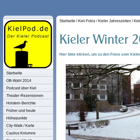
Startseite
/
Kiel-Fotos
/
Kieler Jahreszeiten
/
Kie
Hier bitte klicken, um zu den Fotos vom Kiele
Startseite
OB-Wahl 2014
Podcast über Kiel
Theater-Rezensionen
Holstein-Berichte
Früher und heute
Höhepunkte
City-Walk / Karte
Caulius Kolumne