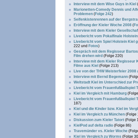
Interview mit dem Wise Guys in Kiel
Marionetten-Comedy Dennis und Alferd
Problemen
(
Folge 242
)
Seifenkistenrennen auf der Bergstr
Eröffnung der Kieler Woche 2008
(
Fo
Interview mit dem Kieler Gesellscha
Livebericht vom Pokalfinale Holstei
Livebericht vom Spiel Holstein Kiel
222 und
Fotos
)
Gespräch mit dem Regisseur Bartosz
Film drehen wird
(Folge 220)
Interview mit dem Kieler Regisseur K
Filme aus Kiel
(Folge 213)
Live von der THW Meisterfeier 2008
Interview mit Bernd Begemann
(Folg
Weltstadt Kiel im Unterschied zur P
Livebericht vom Frauenfußballspiel
Kiel im Vergleich mit Hamburg
(Folge
Livebericht vom Frauenfußballspiel
187)
Kiel und die Kinder bzw. Kiel im Ver
Kiel im Vergleich zu München
(Folge 
Diskussion zum Kieler Tatort
(Folge 
KielPod auf delta radio
(Folge 86)
Travemünder vs. Kieler Woche
(Folg
Kiel im Vergleich zu Worms
(Folge 30