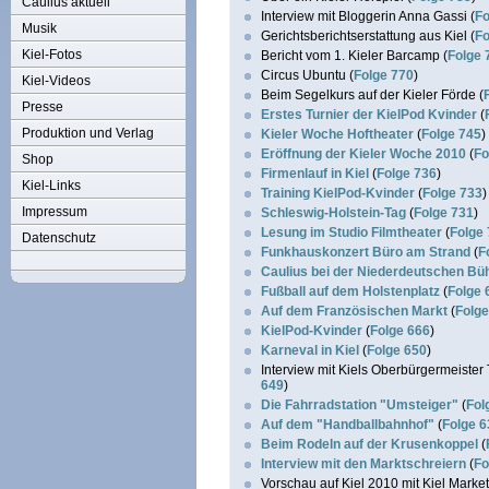
Caulius aktuell
Interview mit Bloggerin Anna Gassi (
Fo
Musik
Gerichtsberichtserstattung aus Kiel (
Fo
Kiel-Fotos
Bericht vom 1. Kieler Barcamp (
Folge 
Circus Ubuntu (
Folge 770
)
Kiel-Videos
Beim Segelkurs auf der Kieler Förde (
Presse
Erstes Turnier der KielPod Kvinder
(
Produktion und Verlag
Kieler Woche Hoftheater
(
Folge 745
)
Eröffnung der Kieler Woche 2010
(
Fo
Shop
Firmenlauf in Kiel
(
Folge 736
)
Kiel-Links
Training KielPod-Kvinder
(
Folge 733
)
Impressum
Schleswig-Holstein-Tag
(
Folge 731
)
Lesung im Studio Filmtheater
(
Folge
Datenschutz
Funkhauskonzert Büro am Strand
(
F
Caulius bei der Niederdeutschen B
Fußball auf dem Holstenplatz
(
Folge 
Auf dem Französischen Markt
(
Folge
KielPod-Kvinder
(
Folge 666
)
Karneval in Kiel
(
Folge 650
)
Interview mit Kiels Oberbürgermeister T
649
)
Die Fahrradstation "Umsteiger"
(
Fol
Auf dem "Handballbahnhof"
(
Folge 6
Beim Rodeln auf der Krusenkoppel
(
Interview mit den Marktschreiern
(
Fo
Vorschau auf Kiel 2010 mit Kiel Marke