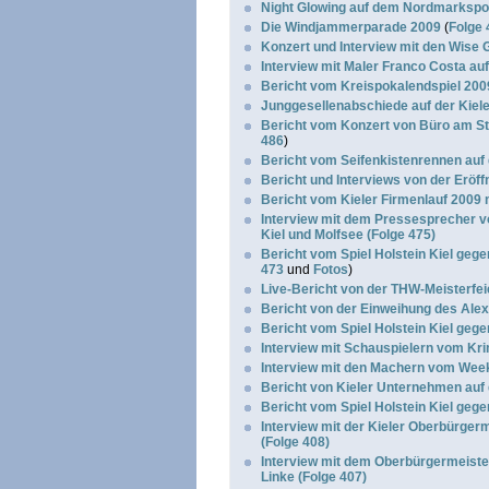
Night Glowing auf dem Nordmarkspor
Die Windjammerparade 2009
(
Folge 
Konzert und Interview mit den Wise
Interview mit Maler Franco Costa au
Bericht vom Kreispokalendspiel 200
Junggesellenabschiede auf der Kiel
Bericht vom Konzert von Büro am Str
486
)
Bericht vom Seifenkistenrennen auf
Bericht und Interviews von der Eröf
Bericht vom Kieler Firmenlauf 2009 m
Interview mit dem Pressesprecher v
Kiel und Molfsee (Folge 475)
Bericht vom Spiel Holstein Kiel geg
473
und
Fotos
)
Live-Bericht von der THW-Meisterfei
Bericht von der Einweihung des Ale
Bericht vom Spiel Holstein Kiel geg
Interview mit Schauspielern vom Kri
Interview mit den Machern vom Week
Bericht von Kieler Unternehmen auf 
Bericht vom Spiel Holstein Kiel gege
Interview mit der Kieler Oberbürger
(Folge 408)
Interview mit dem Oberbürgermeiste
Linke (Folge 407)