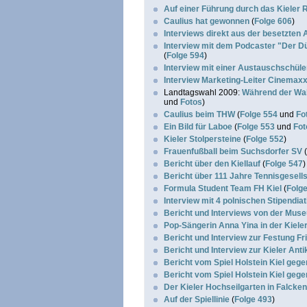
Auf einer Führung durch das Kieler 
Caulius hat gewonnen
(
Folge 606
)
Interviews direkt aus der besetzten 
Interview mit dem Podcaster "Der Dü
(
Folge 594
)
Interview mit einer Austauschschüler
Interview Marketing-Leiter Cinemaxx
Landtagswahl 2009:
Während der Wa
und
Fotos
)
Caulius beim THW
(
Folge 554
und
Fo
Ein Bild für Laboe
(
Folge 553
und
Fot
Kieler Stolpersteine
(
Folge 552
)
Frauenfußball beim Suchsdorfer SV
(
Bericht über den Kiellauf
(
Folge 547
)
Bericht über 111 Jahre Tennisgesell
Formula Student Team FH Kiel
(
Folg
Interview mit 4 polnischen Stipendiat
Bericht und Interviews von der Mu
Pop-Sängerin Anna Yina in der Kiele
Bericht und Interview zur Festung Fr
Bericht und Interview zur Kieler An
Bericht vom Spiel Holstein Kiel ge
Bericht vom Spiel Holstein Kiel ge
Der Kieler Hochseilgarten in Falcken
Auf der Spiellinie
(
Folge 493
)