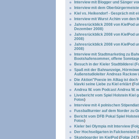
Interview mit Blogger und Sänger vo
Interview mit dem Oberbürgermeister
Kiel vs. Heikendorf - Gespräch mit 
Interview mit Wurst Achim von den M
Jahresrückblick 2008 von KielPod un
Dezember 2008)
Jahresrückblick 2008 von KielPod und
2008)
Jahresrückblick 2008 von KielPod und
2008)
Interview mit Stadtmarketing zu Bahn
Bootshafensommer, offene Sonntag
Besuch in der Kieler Stadtbilderei (F
Spaß mit der Bahnanzeige, Hörmöwe 
Außenstudioleiter Andreas Rackow üb
Die Aktion"Poesie im Alltag ist doch 
klavki seine Liebe zu Kiel erklärt
(
Fo
Andrea W. vom Podcast Andrea W. wi
Livebericht vom Spiel Holstein Kiel
Fotos
)
Interview mit 4 polnischen Stipendiat
Fussballturnier auf dem Norder zu 
Bericht vom DFB Pokal Spiel Holste
Fotos
)
Kieler bei Olympia mit Interview (Fol
Der Hochseilgarten in Falckenstein (
Skateboarder im KielPod
(
Folge 247
)