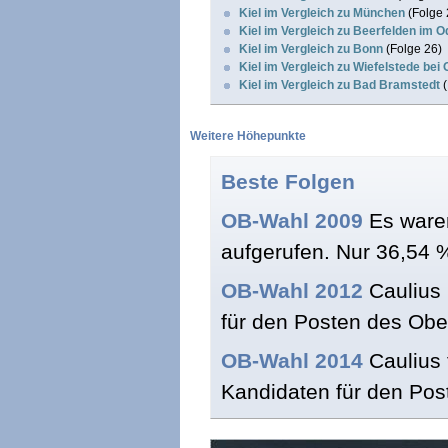
Kiel im Vergleich zu München
(Folge 
Kiel im Vergleich zu Beerfelden im 
Kiel im Vergleich zu Bonn
(Folge 26)
Kiel im Vergleich zu Wiefelstede bei
Kiel im Vergleich zu Bad Bramstedt
(
Weitere Höhepunkte
Beste Folgen
OB-Wahl 2009
Es waren
aufgerufen. Nur 36,54 
OB-Wahl 2012
Caulius 
für den Posten des Obe
OB-Wahl 2014
Caulius 
Kandidaten für den Pos