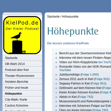
Startseite
/
Höhepunkte
Die besten zeitlosen KielPods
Bericht aus der Seemannsmission Kiel
Interview mit dem neuen Piraten-Abge
Startseite
Video zur Hörn-Klappbrücke
bei YouT
OB-Wahl 2014
Romantik-Video von der NOK-Romantik
Podcast über Kiel
YouTube
Jubiläumsfolge (
Folge 1.000
)
Theater-Rezensionen
Zensus 2011 auch in Kiel (
Folge 952
)
Holstein-Berichte
Segway-Fahren in Kiel (
Folge 951
)
Früher und heute
Grillinseln auf dem Kleinen Kiel (
Folge
Kieler Kinder Können Kochen (
Folge 
Höhepunkte
Aikido in Kiel (
Folge 792
)
City-Walk / Karte
Museumsnacht und Retrovideospiele 
Caulius Kolumne
Interview mit Johannes Polgar zur Ext
Über ein Kieler Hörspiel (
Folge 785
)