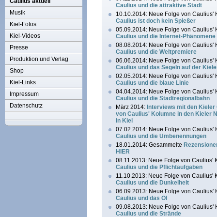
Caulius aktuell
Caulius und die attraktive Stadt
Musik
10.10.2014: Neue Folge von Caulius' 
Caulius ist doch kein Spießer
Kiel-Fotos
05.09.2014: Neue Folge von Caulius' 
Kiel-Videos
Caulius und die Internet-Phänomene
08.08.2014: Neue Folge von Caulius' 
Presse
Caulius und die Weltpremiere
Produktion und Verlag
06.06.2014: Neue Folge von Caulius' 
Caulius und das Segeln auf der Kiel
Shop
02.05.2014: Neue Folge von Caulius' 
Kiel-Links
Caulius und die blaue Linie
04.04.2014: Neue Folge von Caulius' 
Impressum
Caulius und die Stadtregionalbahn
Datenschutz
März 2014:
Interviews mit den Kiele
von Caulius' Kolumne in den Kieler 
in Kiel
07.02.2014: Neue Folge von Caulius' 
Caulius und die Umbenennungen
18.01.2014: Gesammelte
Rezensionen
HIER
08.11.2013: Neue Folge von Caulius' K
Caulius und die Pflichtaufgaben
11.10.2013: Neue Folge von Caulius' K
Caulius und die Dunkelheit
06.09.2013: Neue Folge von Caulius' 
Caulius und das Öl
09.08.2013: Neue Folge von Caulius' 
Caulius und die Strände