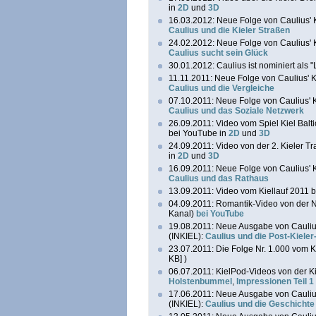
in
2D
und
3D
16.03.2012: Neue Folge von Caulius' 
Caulius und die Kieler Straßen
24.02.2012: Neue Folge von Caulius' 
Caulius sucht sein Glück
30.01.2012: Caulius ist nominiert als "L
11.11.2011: Neue Folge von Caulius' K
Caulius und die Vergleiche
07.10.2011: Neue Folge von Caulius' K
Caulius und das Soziale Netzwerk
26.09.2011: Video vom Spiel Kiel Balti
bei YouTube in
2D
und
3D
24.09.2011: Video von der 2. Kieler T
in
2D
und
3D
16.09.2011: Neue Folge von Caulius' K
Caulius und das Rathaus
13.09.2011: Video vom Kiellauf 2011
04.09.2011: Romantik-Video von der 
Kanal)
bei YouTube
19.08.2011: Neue Ausgabe von Cauliu
(INKIEL):
Caulius und die Post-Kiel
23.07.2011: Die Folge Nr. 1.000 vom Ki
KB] )
06.07.2011: KielPod-Videos von der K
Holstenbummel
,
Impressionen Teil 1 
17.06.2011: Neue Ausgabe von Cauliu
(INKIEL):
Caulius und die Geschichte