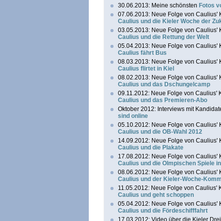
30.06.2013: Meine schönsten
Fotos v
07.06.2013: Neue Folge von Caulius' 
Caulius und die Kieler Woche der Zu
03.05.2013: Neue Folge von Caulius' 
Caulius und die Rettung der Welt
05.04.2013: Neue Folge von Caulius' 
Caulius fährt Bus
08.03.2013: Neue Folge von Caulius' 
Caulius flirtet in Kiel
08.02.2013: Neue Folge von Caulius' 
Caulius und das Dschungelcamp
09.11.2012: Neue Folge von Caulius' K
Caulius und das Premieren-Abo
Oktober 2012: Interviews mit Kandidat
sind online
05.10.2012: Neue Folge von Caulius' 
Caulius und die OB-Wahl 2012
14.09.2012: Neue Folge von Caulius' 
Caulius und die Plakate
17.08.2012: Neue Folge von Caulius' 
Caulius und die Olmpischen Spiele in
08.06.2012: Neue Folge von Caulius' 
Caulius und der Kieler-Woche-Kom
11.05.2012: Neue Folge von Caulius' K
Caulius und geht schoppen
05.04.2012: Neue Folge von Caulius' 
Caulius und die Fördeschifffahrt
17.03.2012: Video über die Kieler Dr