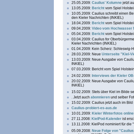
25.05.2009:
Caulius' Kolumne
jetzt a
13.05.2009:
Bericht
vom Spiel Holstei
10.05.2009: Caulius schreibt einen Bes
den Kieler Nachrichten (INKIEL)
18.04.2009:
Bericht
vom Spiel Holstei
09.04.2009:
Video vom Hochwasser
05.04.2009:
Bericht
vom Spiel Holstei
03.04.2009: Caulius for Oberbürgerme
Kieler Nachrichten (INKIEL)
01.04.2009: Kein Scherz: Schleswig-H
28.03.2009: Neue
Unterseite "Kiel-V
13.03.2009: Neue Ausgabe von Caulius
INKIEL)
07.03.2009: Bericht vom Spiel Holstei
24.02.2009:
Interviews der Kieler OB
20.02.2009:
Neue Ausgabe von Caulius
INKIEL)
15.02.2009: Stets über Kiel im Bilde s
. Jetzt auch
abonnieren
und selber Fo
15.02.2009: Caulius jetzt auch im Bil
Caulius-probiert-es-aus.de
10.01.2009:
Kieler Winterfotos online
27.11.2008:
KielPod-Kalender
ist ers
13.11.2008: KielPod nominiert für di
05.09.2008:
Neue Folge von "Cauliu