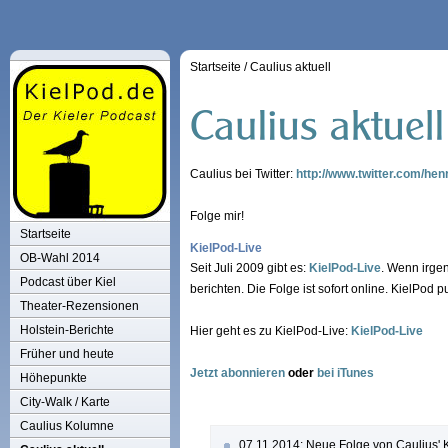
Startseite
/
Caulius aktuell
Caulius bei Twitter:
http://www.twitter.com/h
Folge mir!
Startseite
KielPod-Live
OB-Wahl 2014
Seit Juli 2009 gibt es:
KielPod-Live
. Wenn irgen
Podcast über Kiel
berichten. Die Folge ist sofort online. KielPod pu
Theater-Rezensionen
Holstein-Berichte
Hier geht es zu KielPod-Live:
KielPod-Live
Früher und heute
Jetzt abonnieren
oder
bei iTunes
Höhepunkte
City-Walk / Karte
Caulius Kolumne
07.11.2014: Neue Folge von Caulius' K