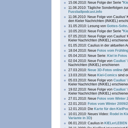
15.06.2010: Neue Folge der Serie "
Kie
11.06.2010: Tägliche Sonderfolgen zu
Fussballpodcast.info
11.06.2010: Neue Folge von Caulius' 
den Kieler Nachrichten (INKIEL) ersc
31.05.2010: Lesung von
Gottes-Sohn
10.05.2010: Neue Folge der Serie "
Kie
07.05.2010: Neue Folge von Caulius' 
Kieler Nachrichten (INKIEL) erschiene
01.05.2010: Caulius in der aktuellen A
18.04.2010: Neue
Fotos vom Frühling 
05.04.2010: Neue Serie:
Kiel in Foto
02.04.2010: Neue Folge von
Caulius'
Nachrichten (INKIEL) erschienen
27.03.2010:
Neue 3D-Fotos online
(Wi
13.03.2010: Neue
Kiel-Comics
sind o
05.03.2010: Neue Folge von
Caulius'
Kieler Nachrichten (INKIEL) erschiene
19.02.2010: Neue Folge von
Caulius'
Kieler Nachrichten (INKIEL) erschiene
27.01.2010: Neue
Fotos vom Winter 2
22.01.2010:
Fotos vom Winter 2009/2
12.01.2010: Die
Karte für den KielPod
10.01.2010: Neues Video:
Rodel in K
Variante in 3D
)
06.01.2010: Caulius in
KIELerLEBEN