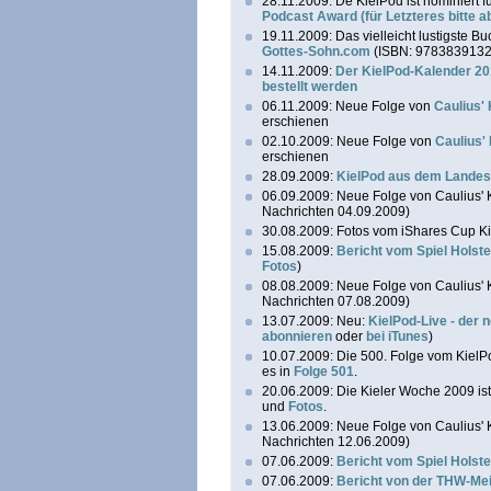
28.11.2009: De KielPod ist nominiert
Podcast Award (für Letzteres bitte 
19.11.2009: Das vielleicht lustigste B
Gottes-Sohn.com
(ISBN: 978383913
14.11.2009:
Der KielPod-Kalender 201
bestellt werden
06.11.2009: Neue Folge von
Caulius'
erschienen
02.10.2009:
Neue Folge von
Caulius'
erschienen
28.09.2009:
KielPod aus dem Lande
06.09.2009: Neue Folge von Caulius'
Nachrichten 04.09.2009)
30.08.2009: Fotos vom iShares Cup Kie
15.08.2009:
Bericht vom Spiel Holst
Fotos
)
08.08.2009: Neue Folge von Caulius'
Nachrichten 07.08.2009)
13.07.2009: Neu:
KielPod-Live - der 
abonnieren
oder
bei iTunes
)
10.07.2009: Die 500. Folge vom KielPo
es in
Folge 501
.
20.06.2009: Die Kieler Woche 2009 ist 
und
Fotos
.
13.06.2009: Neue Folge von Caulius'
Nachrichten 12.06.2009)
07.06.2009:
Bericht vom Spiel Holste
07.06.2009:
Bericht von der THW-Mei