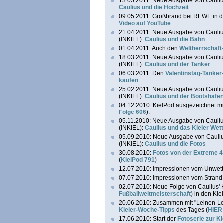
13.05.2011: Neue Ausgabe von Caulius
Caulius und die Hochzeit
09.05.2011: Großbrand bei REWE in de
Video auf YouTube
21.04.2011: Neue Ausgabe von Cauliu
(INKIEL):
Caulius und die Bahn
01.04.2011: Auch den
Weltherrschaft
18.03.2011: Neue Ausgabe von Cauliu
(INKIEL):
Caulius und der Tanker
06.03.2011: Den
Valentinstag-Tanker-
kaufen
25.02.2011: Neue Ausgabe von Cauliu
(INKIEL):
Caulius und der Bootshafe
04.12.2010: KielPod ausgezeichnet mit
Folge 606
).
05.11.2010: Neue Ausgabe von Cauliu
(INKIEL):
Caulius und das Kieler Wet
05.09.2010: Neue Ausgabe von Cauliu
(INKIEL):
Caulius und die Fotos
30.08.2010:
Fotos von der Extreme 4
(
KielPod 791
)
12.07.2010: Impressionen vom Unwett
07.07.2010: Impressionen vom Strand 
02.07.2010: Neue Folge von Caulius' 
Fußballweltmeisterschaft
) in den Ki
20.06.2010: Zusammen mit "Leinen-Los
Kieler-Woche-Tipps
des Tages (
HIER 
17.06.2010: Start der
Fotoserie zur K