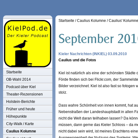
Startseite
/
Caulius Kolumne
/
Caulius' Kolumn
Kieler Nachrichten (INKIEL) 03.09.2010
Caulius und die Fotos
Startseite
Kiel ist natürlich als eine der schönsten Städ
OB-Wahl 2014
Förde finden sich bei Flickr.com, der Sammelste
Bilder verzeichnet. Kiel ist also fast so fot
Podcast über Kiel
stolz.
Theater-Rezensionen
Holstein-Berichte
Dass wahre Schönheit von innen kommt, hat auc
Früher und heute
Nebenstraßen der Landeshauptstadt in allen Fa
Höhepunkte
nicht die Welt daran teilhaben lassen? Da kö
City-Walk / Karte
müssen, dann gerne das Kieler Schloss – da m
Caulius Kolumne
nicht dabei sein wird, ist meines Erachtens ein
Ausgewogenheit der Nutzung des Systems. Wer w