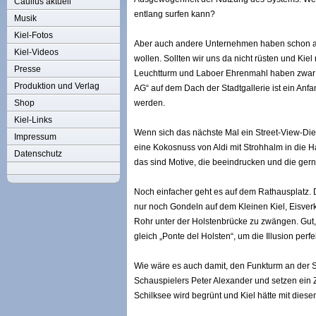
Caulius aktuell
entlang surfen kann?
Musik
Kiel-Fotos
Aber auch andere Unternehmen haben schon ang
Kiel-Videos
wollen. Sollten wir uns da nicht rüsten und Kiel
Presse
Leuchtturm und Laboer Ehrenmahl haben zwar was
Produktion und Verlag
AG“ auf dem Dach der Stadtgallerie ist ein Anf
Shop
werden.
Kiel-Links
Wenn sich das nächste Mal ein Street-View-Die
Impressum
eine Kokosnuss von Aldi mit Strohhalm in die 
Datenschutz
das sind Motive, die beeindrucken und die ge
Noch einfacher geht es auf dem Rathausplatz.
nur noch Gondeln auf dem Kleinen Kiel, Eisverkä
Rohr unter der Holstenbrücke zu zwängen. Gut,
gleich „Ponte del Holsten“, um die Illusion pe
Wie wäre es auch damit, den Funkturm an der 
Schauspielers Peter Alexander und setzen ein 
Schilksee wird begrünt und Kiel hätte mit die