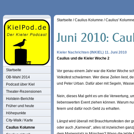
Startseite
/
Caulius Kolumne
/
Caulius' Kolumn
Kieler Nachrichten (INKIEL) 11. Juni 2010
Caulius und die Kieler Woche 2
Startseite
Vor genau einem Jahr war die Kieler Woche sch
OB-Wahl 2014
Volksfest schwärmen. Wer diese Zeilen liest, 
und Peter Urban. Dafür aber mit Segeln, Wasse
Podcast über Kiel
Theater-Rezensionen
Nein, dieses Mal geht es um die Verwertung, um
Holstein-Berichte
liebenswerten Event ziehen können. Warum nur
Früher und heute
feiern und dafür noch Geld zu erhalten.
Höhepunkte
City-Walk / Karte
Längst wird überall mit Brauchtumsfesten der 
Caulius Kolumne
oder auch „Karneval“, alles ist inzwischen ganz
dem Marienplatz in München? Wann die letzte R