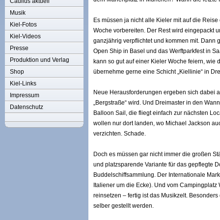
Caulius aktuell
Musik
Es müssen ja nicht alle Kieler mit auf die Rei
Kiel-Fotos
Woche vorbereiten. Der Rest wird eingepackt u
Kiel-Videos
ganzjährig verpflichtet und kommen mit. Dann 
Presse
Open Ship in Basel und das Werftparkfest in Sa
Produktion und Verlag
kann so gut auf einer Kieler Woche feiern, wie 
Shop
übernehme gerne eine Schicht „Kiellinie“ in Dr
Kiel-Links
Neue Herausforderungen ergeben sich dabei au
Impressum
„Bergstraße“ wird. Und Dreimaster in den Wanns
Datenschutz
Balloon Sail, die fliegt einfach zur nächsten Lo
wollen nur dort landen, wo Michael Jackson auc
verzichten. Schade.
Doch es müssen gar nicht immer die großen Stä
und platzsparende Variante für das gepflegte D
Buddelschiffsammlung. Der Internationale Markt 
Italiener um die Ecke). Und vom Campingplatz W
reinsetzen – fertig ist das Musikzelt. Besonders
selber gestellt werden.