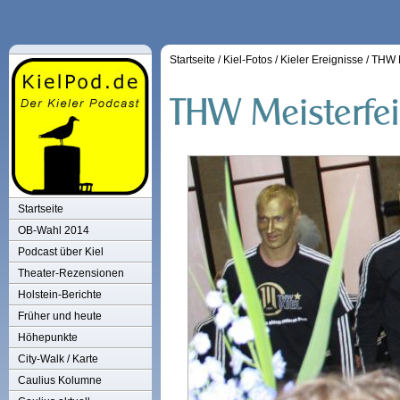
Startseite
/
Kiel-Fotos
/
Kieler Ereignisse
/
THW M
Startseite
OB-Wahl 2014
Podcast über Kiel
Theater-Rezensionen
Holstein-Berichte
Früher und heute
Höhepunkte
City-Walk / Karte
Caulius Kolumne