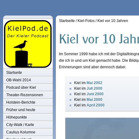
Startseite
/
Kiel-Fotos
/
Kiel vor 10 Jahren
Im Sommer 1999 habe ich mit der Digitalfotogra
die ich in und um Kiel gemacht habe. Die Bildq
Erinnerungen sind aber dennoch dabei.
Startseite
OB-Wahl 2014
Kiel im
Mai 2002
Podcast über Kiel
Kiel im
Juli 2000
Kiel im
Juni 2000
Theater-Rezensionen
Kiel im
Mai 2000
Holstein-Berichte
Kiel im
April 2000
Früher und heute
Höhepunkte
City-Walk / Karte
Caulius Kolumne