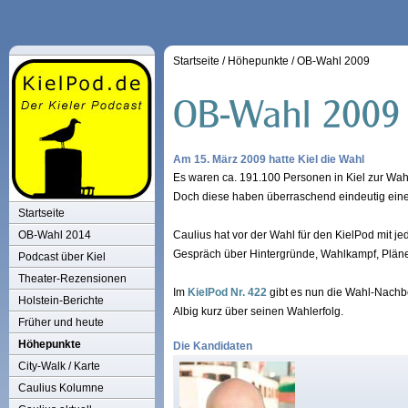
Startseite
/
Höhepunkte
/
OB-Wahl 2009
Am 15. März 2009 hatte Kiel die Wahl
Es waren ca. 191.100 Personen in Kiel zur Wah
Doch diese haben überraschend eindeutig ein
Startseite
OB-Wahl 2014
Caulius hat vor der Wahl für den KielPod mit j
Gespräch über Hintergründe, Wahlkampf, Pläne
Podcast über Kiel
Theater-Rezensionen
Im
KielPod Nr. 422
gibt es nun die Wahl-Nachb
Holstein-Berichte
Albig kurz über seinen Wahlerfolg.
Früher und heute
Höhepunkte
Die Kandidaten
City-Walk / Karte
Caulius Kolumne