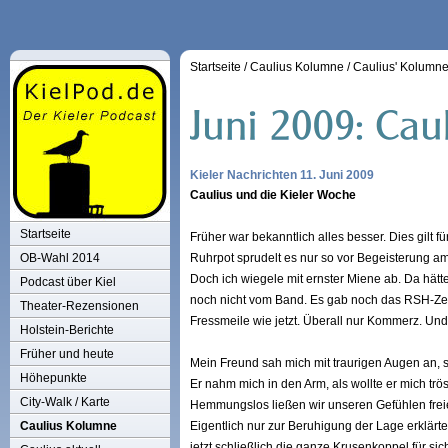
Startseite
/
Caulius Kolumne
/
Caulius' Kolumn
Kieler Nachrichten 11. Juni 2009
Caulius und die Kieler Woche
Startseite
Früher war bekanntlich alles besser. Dies gilt 
OB-Wahl 2014
Ruhrpot sprudelt es nur so vor Begeisterung am
Doch ich wiegele mit ernster Miene ab. Da hät
Podcast über Kiel
noch nicht vom Band. Es gab noch das RSH-Zelt u
Theater-Rezensionen
Fressmeile wie jetzt. Überall nur Kommerz. Und 
Holstein-Berichte
Früher und heute
Mein Freund sah mich mit traurigen Augen an, 
Höhepunkte
Er nahm mich in den Arm, als wollte er mich trö
City-Walk / Karte
Hemmungslos ließen wir unseren Gefühlen freie
Caulius Kolumne
Eigentlich nur zur Beruhigung der Lage erklärte
jetzt schließlich die ganze Krusenkoppel für si