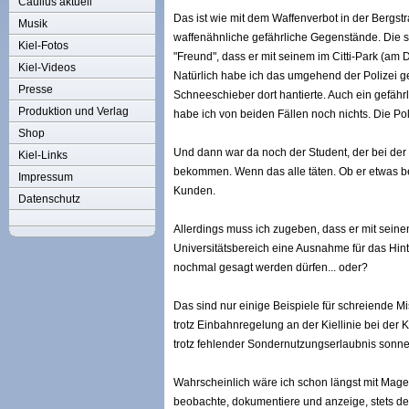
Caulius aktuell
Das ist wie mit dem Waffenverbot in der Bergst
Musik
waffenähnliche gefährliche Gegenstände. Die si
Kiel-Fotos
"Freund", dass er mit seinem im Citti-Park (a
Kiel-Videos
Natürlich habe ich das umgehend der Polizei ge
Presse
Schneeschieber dort hantierte. Auch ein gefähr
Produktion und Verlag
habe ich von beiden Fällen noch nichts. Die Poli
Shop
Und dann war da noch der Student, der bei der U
Kiel-Links
bekommen. Wenn das alle täten. Ob er etwas be
Impressum
Kunden.
Datenschutz
Allerdings muss ich zugeben, dass er mit sein
Universitätsbereich eine Ausnahme für das Hin
nochmal gesagt werden dürfen... oder?
Das sind nur einige Beispiele für schreiende M
trotz Einbahnregelung an der Kiellinie bei der
trotz fehlender Sondernutzungserlaubnis sonnen
Wahrscheinlich wäre ich schon längst mit Mage
beobachte, dokumentiere und anzeige, stets d