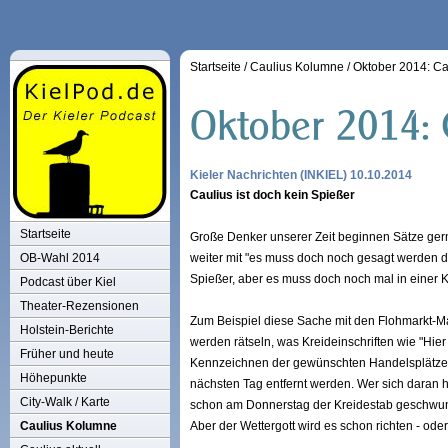
Startseite
/
Caulius Kolumne
/
Oktober 2014: Cau
Kieler Nachrichten (INKIEL) 10.10.2014
Caulius ist doch kein Spießer
Startseite
Große Denker unserer Zeit beginnen Sätze gerne
OB-Wahl 2014
weiter mit "es muss doch noch gesagt werden dü
Spießer, aber es muss doch noch mal in einer
Podcast über Kiel
Theater-Rezensionen
Zum Beispiel diese Sache mit den Flohmarkt-Ma
Holstein-Berichte
werden rätseln, was Kreideinschriften wie "Hie
Früher und heute
Kennzeichnen der gewünschten Handelsplätze i
Höhepunkte
nächsten Tag entfernt werden. Wer sich daran h
City-Walk / Karte
schon am Donnerstag der Kreidestab geschwung
Caulius Kolumne
Aber der Wettergott wird es schon richten - oder