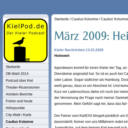
Startseite
/
Caulius Kolumne
/
Caulius' Kolumn
Kieler Nachrichten 13.03.2009
Heimweh
Startseite
Irgendwann kommt für einen Kieler der Tag, an d
OB-Wahl 2014
Dienstreise angesetzt hat. So ist es auch bei Ca
oder Laboe. Sogar südlicher als Hamburg. Doch
Podcast über Kiel
weiß genau, dass es ein Abschied ist. Und keiner
Theater-Rezensionen
Kurz vor Ladenschluss stehe ich noch bei mein
Holstein-Berichte
der Verneinung der Frage nach meiner Sammelb
Früher und heute
genommen. Mein Gefühl sagt mir, dass das fair 
Höhepunkte
City-Walk / Karte
Der Fahrer vom KielEXX klingelt pünktlich um 0
Caulius Kolumne
davonstehlt. Keiner von uns Mitfahrern redet e
Jugendliche, auf dem kleinen Kiel kreuselt sic