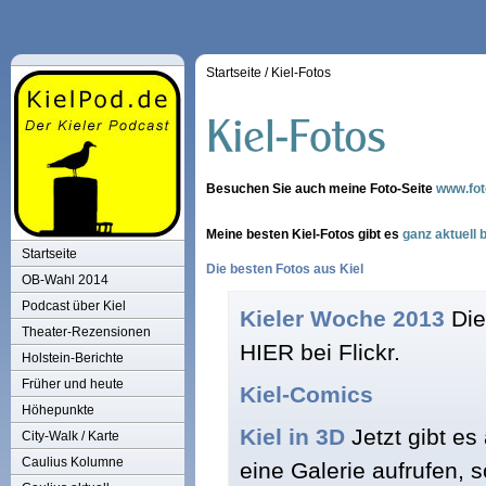
Startseite
/
Kiel-Fotos
Besuchen Sie auch meine Foto-Seite
www.fot
Meine besten Kiel-Fotos gibt es
ganz aktuell b
Startseite
Die besten Fotos aus Kiel
OB-Wahl 2014
Podcast über Kiel
Kieler Woche 2013
Die
Theater-Rezensionen
HIER bei Flickr.
Holstein-Berichte
Früher und heute
Kiel-Comics
Höhepunkte
Kiel in 3D
Jetzt gibt es
City-Walk / Karte
Caulius Kolumne
eine Galerie aufrufen, s