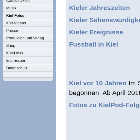
Caulius aktuell
Kieler Jahreszeiten
Musik
Kiel-Fotos
Kieler Sehenswürdigk
Kiel-Videos
Presse
Kieler Ereignisse
Produktion und Verlag
Fussball in Kiel
Shop
Kiel-Links
Impressum
Datenschutz
Kiel vor 10 Jahren
Im S
begonnen. Ab April 201
Fotos zu KielPod-Fol