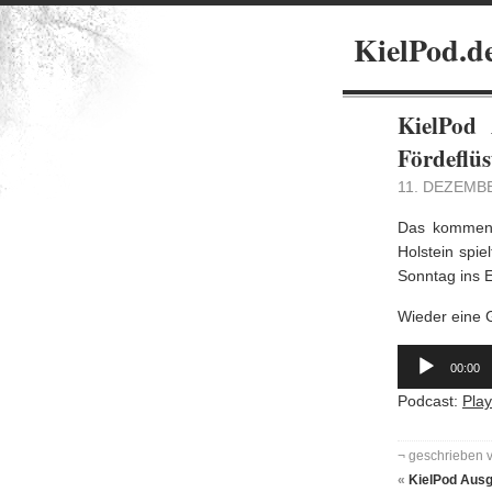
KielPod.de
KielPod
Fördeflüs
11. DEZEMB
Das kommend
Holstein spi
Sonntag ins 
Wieder eine 
Audio-
Player
00:00
Podcast:
Pla
¬ geschrieben 
«
KielPod Ausg