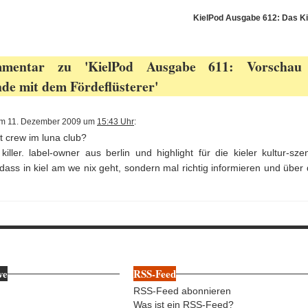
KielPod Ausgabe 612: Das Ki
mentar zu 'KielPod Ausgabe 611: Vorschau
e mit dem Fördeflüsterer'
m 11. Dezember 2009 um
15:43 Uhr
:
rt crew im luna club?
killer. label-owner aus berlin und highlight für die kieler kultur-sze
ass in kiel am we nix geht, sondern mal richtig informieren und über 
ve
RSS-Feed
RSS-Feed abonnieren
Was ist ein RSS-Feed?