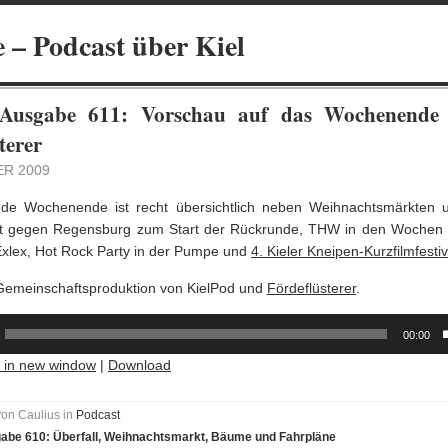
 – Podcast über Kiel
 Ausgabe 611: Vorschau auf das Wochenende
terer
ER 2009
e Wochenende ist recht übersichtlich neben Weihnachtsmärkten un
elt gegen Regensburg zum Start der Rückrunde, THW in den Wochen 
Exlex, Hot Rock Party in der Pumpe und
4. Kieler Kneipen-Kurzfilmfestiv
Gemeinschaftsproduktion von KielPod und
Fördeflüsterer
.
00:00
y in new window
|
Download
von Caulius in
Podcast
abe 610: Überfall, Weihnachtsmarkt, Bäume und Fahrpläne