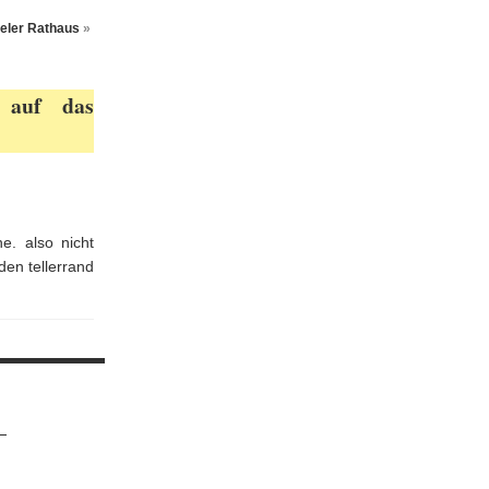
eler Rathaus
»
 auf das
ne. also nicht
den tellerrand