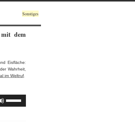
Sonstiges
 mit dem
d Eisfläche:
der Wahrheit,
al im Weltruf
.
Pfeiltasten
Hoch/Runter
benutzen,
um
die
Lautstärke
zu
regeln.