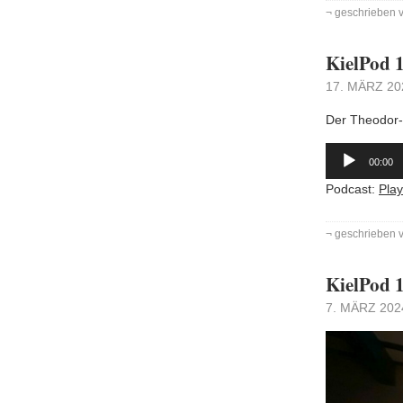
¬ geschrieben 
KielPod 1
17. MÄRZ 20
Der Theodor-
Audio-
Player
00:00
Podcast:
Pla
¬ geschrieben 
KielPod 1
7. MÄRZ 202