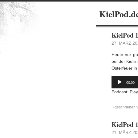
KielPod.de
KielPod 1
27. MÄRZ 20
Heute nur gut
bei der Kiell
Osterfeuer in
Audio-
Player
00:00
Podcast:
Pla
¬ geschrieben 
KielPod 1
21. MÄRZ 20