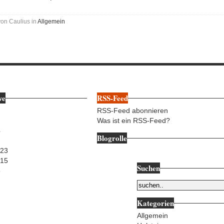
von Caulius in
Allgemein
ve
RSS-Feed
RSS-Feed abonnieren
Was ist ein RSS-Feed?
4
Blogrolle
023
015
Suchen
5
Kategorien
Allgemein