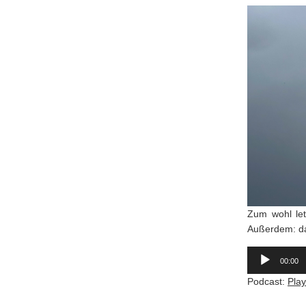
Zum wohl let
Außerdem: das
Audio-
Player
00:00
Podcast:
Pla