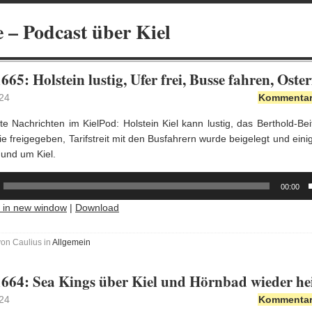
 – Podcast über Kiel
665: Holstein lustig, Ufer frei, Busse fahren, Oste
24
Kommentare
e Nachrichten im KielPod: Holstein Kiel kann lustig, das Berthold-Be
inie freigegeben, Tarifstreit mit den Busfahrern wurde beigelegt und eini
 und um Kiel.
00:00
y in new window
|
Download
von Caulius in
Allgemein
664: Sea Kings über Kiel und Hörnbad wieder he
24
Kommentare