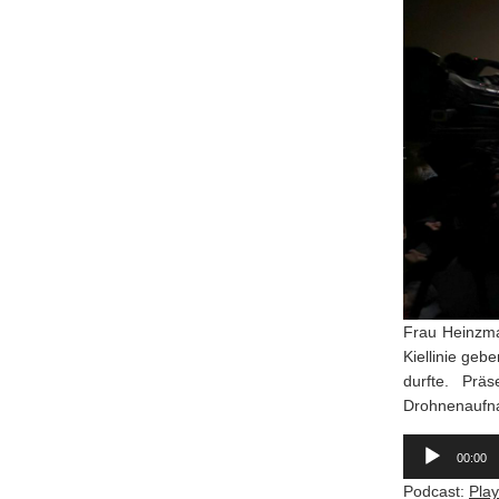
Frau Heinzma
Kiellinie geb
durfte. Prä
Drohnenaufna
Audio-
Player
00:00
Podcast:
Pla