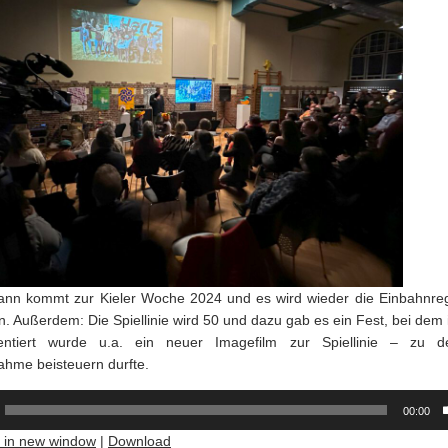
nn kommt zur Kieler Woche 2024 und es wird wieder die Einbahnre
en. Außerdem: Die Spiellinie wird 50 und dazu gab es ein Fest, bei dem 
sentiert wurde u.a. ein neuer Imagefilm zur Spiellinie – zu 
hme beisteuern durfte.
00:00
y in new window
|
Download