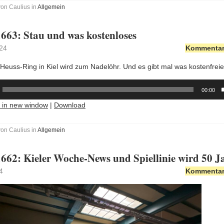
von Caulius in
Allgemein
663: Stau und was kostenloses
24
Kommentare
Heuss-Ring in Kiel wird zum Nadelöhr. Und es gibt mal was kostenfre
00:00
y in new window
|
Download
von Caulius in
Allgemein
662: Kieler Woche-News und Spiellinie wird 50 Ja
4
Kommentare