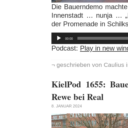
Die Bauerndemo machte d
Innenstadt … nunja … „k
der Promenade in Schilks
Audio-
Player
00:00
Podcast:
Play in new wi
¬ geschrieben von Caulius 
KielPod 1655: Bau
Rewe bei Real
8. JANUAR 2024