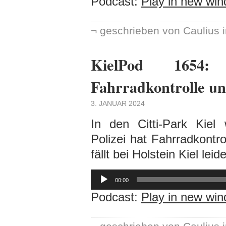
Podcast:
Play in new wi
¬ geschrieben von Caulius 
KielPod 1654: 
Fahrradkontrolle un
3. JANUAR 2024
In den Citti-Park Kiel
Polizei hat Fahrradkont
fällt bei Holstein Kiel lei
Audio-
Player
00:00
Podcast:
Play in new wi