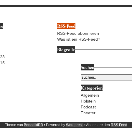
ve
RSS-Feed
RSS-Feed abonnieren
Was ist ein RSS-Feed?
4
Blogrolle
023
015
Suchen
5
Kategorien
Allgemein
Holstein
Podcast
Theater
Theme von
BenediktRB
• Powered by
Wordpress
• Abonniere den
RSS Feed