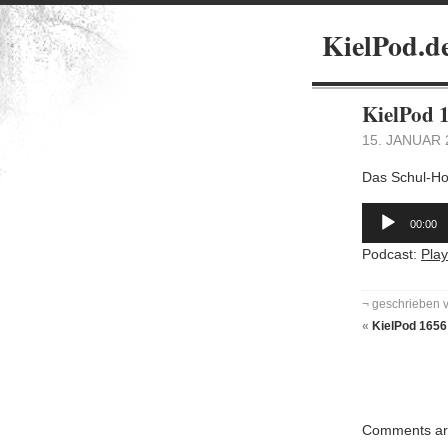
KielPod.de
KielPod 
15. JANUAR 
Das Schul-Ho
Audio-
Player
00:00
Podcast:
Pla
¬ geschrieben 
«
KielPod 1656
Comments are