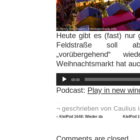
Heute gibt es (fast) nur
Feldstraße soll ab
„vorübergehend“ wi
Weihnachtsmarkt hat auc
Audio-
Player
00:00
Podcast:
Play in new wi
¬ geschrieben von Caulius 
«
KielPod 1648: Wieder da
KielPod 1
Comments are closed.