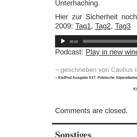
Unterhaching.
Hier zur Sicherheit no
2009:
Tag1
,
Tag2
,
Tag3
Audio-
Player
00:00
Podcast:
Play in new wi
¬ geschrieben von Caulius 
«
KielPod Ausgabe 537: Polnische Stipendiatin
Ki
Comments are closed.
Sonstiges