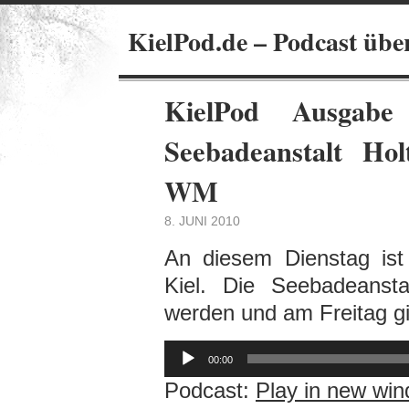
KielPod.de – Podcast übe
KielPod Ausgabe 
Seebadeanstalt Ho
WM
8. JUNI 2010
An diesem Dienstag ist
Kiel. Die Seebadeansta
werden und am Freitag g
Audio-
Player
00:00
Podcast:
Play in new wi